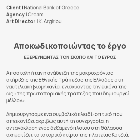
Client |
National Bank of Greece
Agency |
Cream
Art Director |
K. Argiriou
Αποκωδικοποιώντας το έργο
ΕΞΕΡΕΥΝΏΝΤΑΣ ΤΟΝ ΣΚΟΠΌ ΚΑΙ ΤΟ ΕΎΡΟΣ
Αποστολή ήταν η ανάδειξη της μακροχρόνιας
στήριξης της Εθνικής Τράπεζας της Ελλάδος στη
ναυτιλιακή βιομηχανία, ενισχύοντας την εικόνα της
ως «της πρωτοποριακής τράπεζας που δημιουργεί
μέλλον».
Δημιουργήσαμε ένα συμβολικό κλειδί-οπτικό που
απεικονίζει ακριβώς αυτή τη συνεργασία, η
αντανάκλαση ενός δεξαμενόπλοιου στη θάλασσα
σχηματίζει το ιστορικό κτίριο της πλατείας Κοτζιά,